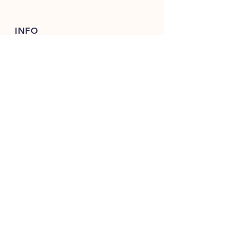
INFO
FAQ
Versand & Rückgabe
AGB
Cookies
Impressum