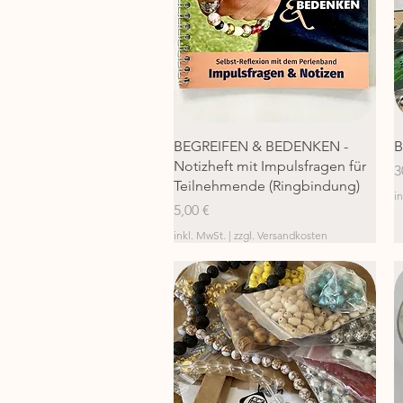
Schnellansicht
BEGREIFEN & BEDENKEN -
B
Notizheft mit Impulsfragen für
P
3
Teilnehmende (Ringbindung)
i
Preis
5,00 €
inkl. MwSt.
|
zzgl. Versandkosten