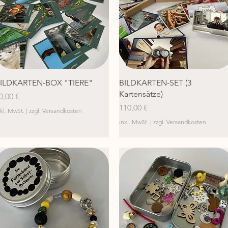
Schnellansicht
Schnellansicht
ILDKARTEN-BOX "TIERE"
BILDKARTEN-SET (3
Kartensätze)
reis
0,00 €
Preis
110,00 €
nkl. MwSt.
|
zzgl. Versandkosten
inkl. MwSt.
|
zzgl. Versandkosten