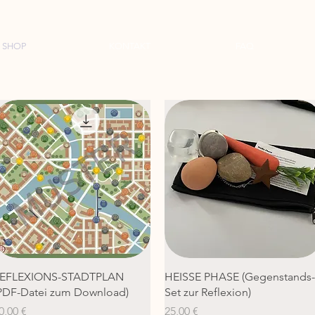
SHOP
KONTAKT
FAQ
Schnellansicht
Schnellansicht
EFLEXIONS-STADTPLAN
HEISSE PHASE (Gegenstands-
PDF-Datei zum Download)
Set zur Reflexion)
reis
Preis
0,00 €
25,00 €