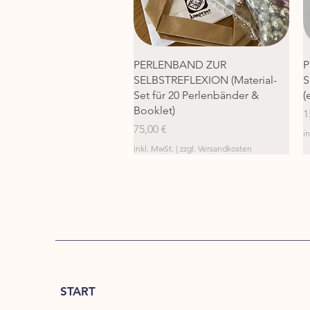
Schnellansicht
PERLENBAND ZUR
P
SELBSTREFLEXION (Material-
S
Set für 20 Perlenbänder &
(
Booklet)
P
1
Preis
75,00 €
i
inkl. MwSt.
|
zzgl. Versandkosten
START