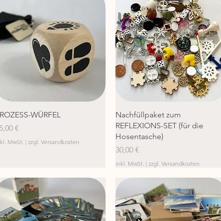
Schnellansicht
Schnellansicht
ROZESS-WÜRFEL
Nachfüllpaket zum
REFLEXIONS-SET (für die
reis
5,00 €
Hosentasche)
nkl. MwSt.
|
zzgl. Versandkosten
Preis
30,00 €
inkl. MwSt.
|
zzgl. Versandkosten