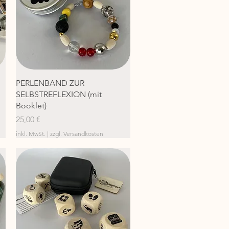
Schnellansicht
PERLENBAND ZUR
SELBSTREFLEXION (mit
Booklet)
Preis
25,00 €
inkl. MwSt.
|
zzgl. Versandkosten