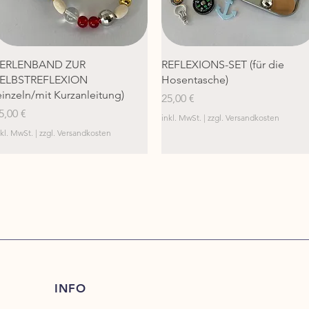
Schnellansicht
Schnellansicht
ERLENBAND ZUR
REFLEXIONS-SET (für die
ELBSTREFLEXION
Hosentasche)
einzeln/mit Kurzanleitung)
Preis
25,00 €
reis
5,00 €
inkl. MwSt.
|
zzgl. Versandkosten
nkl. MwSt.
|
zzgl. Versandkosten
INFO