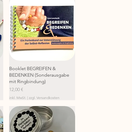
Schnellansicht
Booklet BEGREIFEN &
BEDENKEN (Sonderausgabe
mit Ringbindung)
Preis
12,00 €
inkl. MwSt.
|
zzgl. Versandkosten