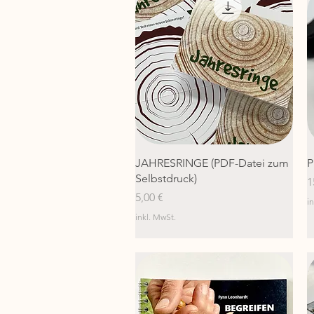
Schnellansicht
JAHRESRINGE (PDF-Datei zum
P
Selbstdruck)
P
1
Preis
5,00 €
i
inkl. MwSt.